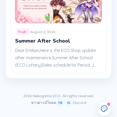
August 6, 2026
ร้านค้า
Summer After School
Dear Emilian,Here is the ECO Shop update
after maintenance.Summer After School
(ECO Lottery)Sales schedule:1st Period: J...
2026 Nekogame ECO. All rights reserved.
ข่าว
ดาวน์โหลด
Discord
FB
IG