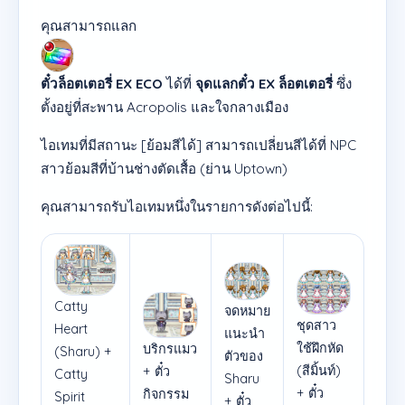
คุณสามารถแลก
ตั๋วล็อตเตอรี่ EX ECO
ได้ที่
จุดแลกตั๋ว EX ล็อตเตอรี่
ซึ่ง
ตั้งอยู่ที่สะพาน Acropolis และใจกลางเมือง
ไอเทมที่มีสถานะ [ย้อมสีได้] สามารถเปลี่ยนสีได้ที่ NPC
สาวย้อมสีที่บ้านช่างตัดเสื้อ (ย่าน Uptown)
คุณสามารถรับไอเทมหนึ่งในรายการดังต่อไปนี้:
Catty
จดหมาย
ชุดสาว
Heart
แนะนำ
ใช้ฝึกหัด
บริกรแมว
(Sharu) +
ตัวของ
(สีมิ้นท์)
+ ตั๋ว
Catty
Sharu
+ ตั๋ว
กิจกรรม
Spirit
+ ตั๋ว