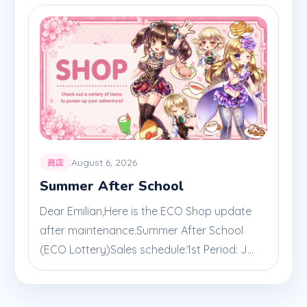
August 6, 2026
商店
Summer After School
Dear Emilian,Here is the ECO Shop update
after maintenance.Summer After School
(ECO Lottery)Sales schedule:1st Period: J...