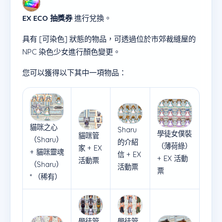
EX ECO 抽獎券
進行兌換。
具有 [可染色] 狀態的物品，可透過位於市郊裁縫屋的
NPC 染色少女進行顏色變更。
您可以獲得以下其中一項物品：
貓咪之心
Sharu
學徒女僕裝
貓咪管
（Sharu）
的介紹
（薄荷綠）
家 + EX
+ 貓咪靈魂
信 + EX
+ EX 活動
活動票
（Sharu）
活動票
票
* （稀有）
學徒管
學徒管