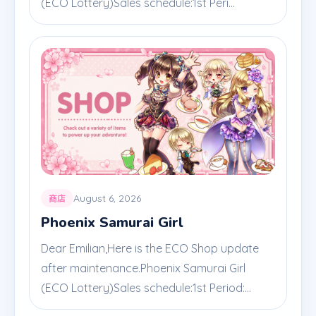
(ECO Lottery)Sales schedule:1st Peri...
August 6, 2026
商店
Phoenix Samurai Girl
Dear Emilian,Here is the ECO Shop update
after maintenance.Phoenix Samurai Girl
(ECO Lottery)Sales schedule:1st Period:...