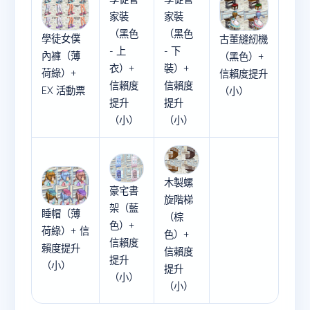
家裝
家裝
（黑色
（黑色
學徒女僕
古董縫紉機
- 上
- 下
內褲（薄
（黑色）+
衣）+
裝）+
荷綠）+
信賴度提升
信賴度
信賴度
EX 活動票
（小）
提升
提升
（小）
（小）
木製螺
豪宅書
旋階梯
架（藍
睡帽（薄
（棕
色）+
荷綠）+ 信
色）+
信賴度
賴度提升
信賴度
提升
（小）
提升
（小）
（小）