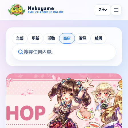
Nekogame
ZH
Nekogame Emil Chronicle Online
EMIL CHRONICLE ONLINE
全部
更新
活動
商店
資訊
維護
News
All News
Patch
Events
Shop
Information
Maintenance