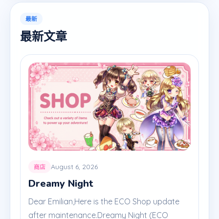
最新
最新文章
August 6, 2026
商店
Dreamy Night
Dear Emilian,Here is the ECO Shop update
after maintenance.Dreamy Night (ECO