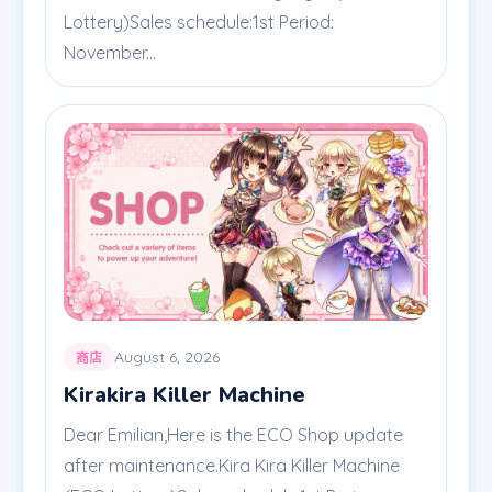
Lottery)Sales schedule:1st Period:
November...
August 6, 2026
商店
Kirakira Killer Machine
Dear Emilian,Here is the ECO Shop update
after maintenance.Kira Kira Killer Machine