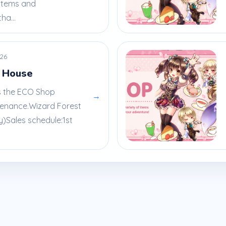
items and
ha...
026
 House
is the ECO Shop
→
tenance.Wizard Forest
)Sales schedule:1st