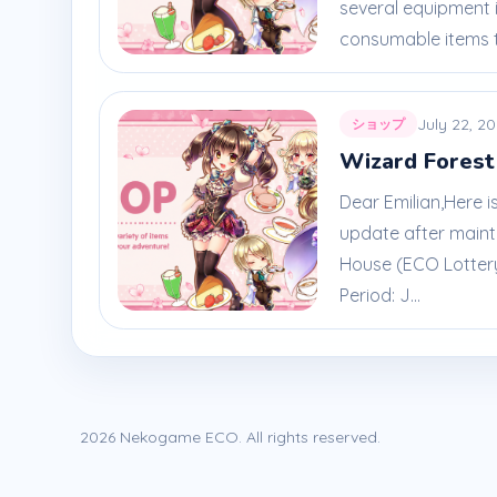
several equipment 
consumable items t
July 22, 2
ショップ
Wizard Forest
Dear Emilian,Here 
update after main
House (ECO Lottery
Period: J...
2026 Nekogame ECO. All rights reserved.