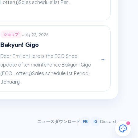
Lottery)Sales schedule:1st Per...
July 22, 2026
ショップ
Bakyun! Gigo
Dear Emilian,Here is the ECO Shop
→
update after maintenance.Bakyun! Gigo
(ECO Lottery)Sales schedule:1st Period:
January...
ニュース
ダウンロード
Discord
FB
IG