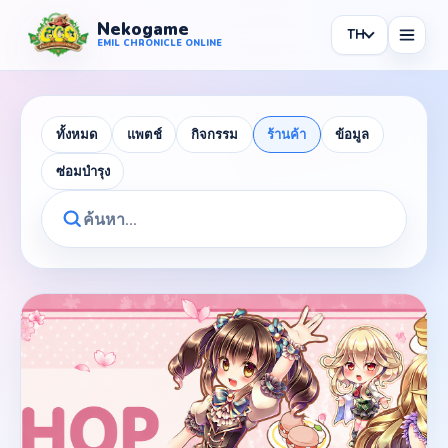
Nekogame
TH
Nekogame Emil Chronicle Online
EMIL CHRONICLE ONLINE
ทั้งหมด
แพตช์
กิจกรรม
ร้านค้า
ข้อมูล
ซ่อมบำรุง
News
All News
Patch
Events
Shop
Information
Maintenance