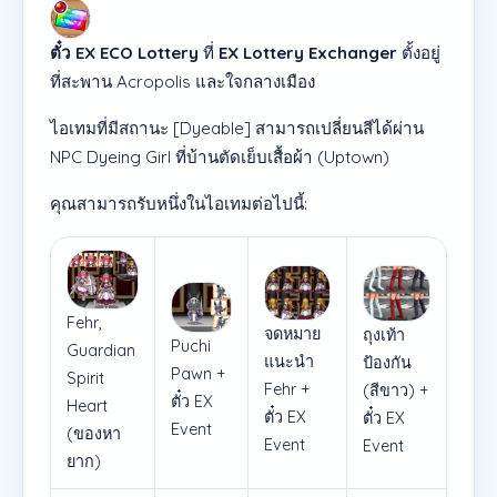
ตั๋ว EX ECO Lottery
ที่
EX Lottery Exchanger
ตั้งอยู่
ที่สะพาน Acropolis และใจกลางเมือง
ไอเทมที่มีสถานะ [Dyeable] สามารถเปลี่ยนสีได้ผ่าน
NPC Dyeing Girl ที่บ้านตัดเย็บเสื้อผ้า (Uptown)
คุณสามารถรับหนึ่งในไอเทมต่อไปนี้:
Fehr,
จดหมาย
ถุงเท้า
Puchi
Guardian
แนะนำ
ป้องกัน
Pawn +
Spirit
Fehr +
(สีขาว) +
ตั๋ว EX
Heart
ตั๋ว EX
ตั๋ว EX
Event
(ของหา
Event
Event
ยาก)