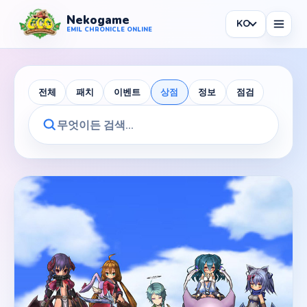
Nekogame
KO
Nekogame Emil Chronicle Online
EMIL CHRONICLE ONLINE
전체
패치
이벤트
상점
정보
점검
News
All News
Patch
Events
Shop
Information
Maintenance