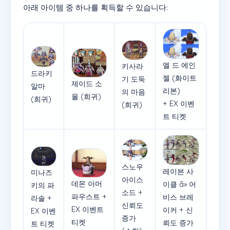
아래 아이템 중 하나를 획득할 수 있습니다:
엘 드 에인
키사라
드라키
젤 (화이트
기 도둑
제이드 소
알마
리본)
의 마음
울 (희귀)
(희귀)
+ EX 이벤
(희귀)
트 티켓
스노우
레이븐 사
미나즈
아이스
데몬 아머
이클 ã» 어
키의 파
소드 +
파우스트 +
비스 브레
라솔 +
신뢰도
EX 이벤트
이커 + 신
EX 이벤
증가
티켓
뢰도 증가
트 티켓