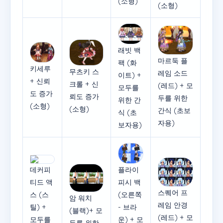
(소형)
(소형)
래빗 백
마르둑 플
팩 (화
키세루
무츠키 스
레임 소드
이트) +
+ 신뢰
크롤 + 신
(레드) + 모
모두를
도 증가
뢰도 증가
두를 위한
위한 간
(소형)
(소형)
간식 (초보
식 (초
자용)
보자용)
데커피
플라이
티드 액
피시 백
스퀘어 프
스 (스
(오른쪽
암 워치
레임 안경
틸) +
- 브라
(블랙)+ 모
(레드) + 모
모두를
운) + 모