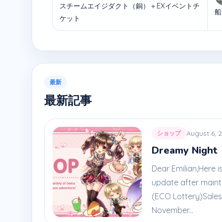
スチームエイジダクト（銅）＋EXイベントチ
船
ケット
最新
最新記事
August 6, 
ショップ
Dreamy Night
Dear Emilian,Here 
update after main
(ECO Lottery)Sales 
November...