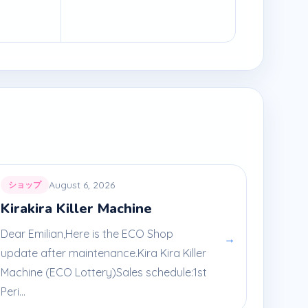
August 6, 2026
ショップ
Kirakira Killer Machine
Dear Emilian,Here is the ECO Shop
→
update after maintenance.Kira Kira Killer
Machine (ECO Lottery)Sales schedule:1st
Peri...