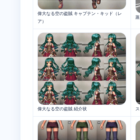
偉大なる空の盗賊 キャプテン・キッド（レ
蒸
ア）
偉大なる空の盗賊 紹介状
ス