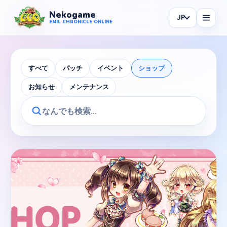
Nekogame
JP
Nekogame Emil Chronicle Online
EMIL CHRONICLE ONLINE
すべて
パッチ
イベント
ショップ
お知らせ
メンテナンス
News
All News
Patch
Events
Shop
Information
Maintenance