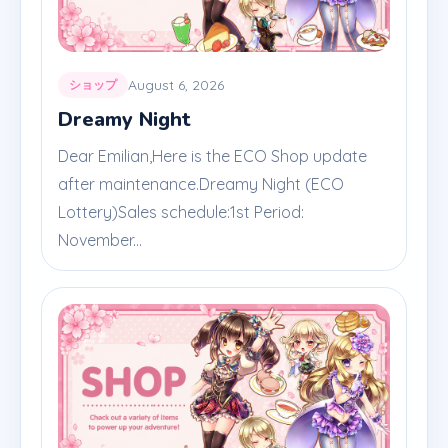
August 6, 2026
ショップ
Dreamy Night
Dear Emilian,Here is the ECO Shop update
after maintenance.Dreamy Night (ECO
Lottery)Sales schedule:1st Period:
November...