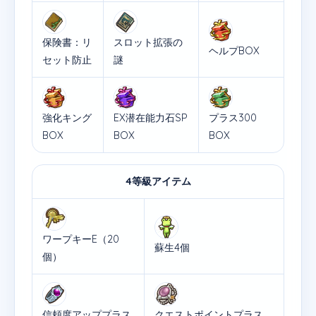
保険書：リ
スロット拡張の
ヘルプBOX
セット防止
謎
強化キング
EX潜在能力石SP
プラス300
BOX
BOX
BOX
4等級アイテム
ワープキーE（20
蘇生4個
個）
信頼度アッププラス
クエストポイントプラス