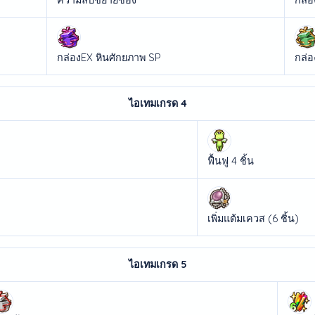
กล่องEX หินศักยภาพ SP
กล่
ไอเทมเกรด 4
ฟื้นฟู 4 ชิ้น
เพิ่มแต้มเควส (6 ชิ้น)
ไอเทมเกรด 5