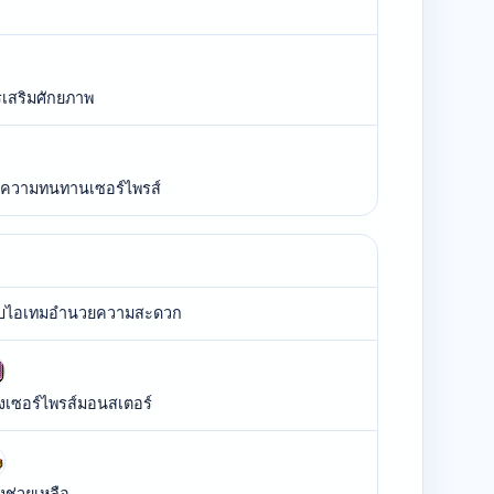
รเสริมศักยภาพ
ฟูความทนทานเซอร์ไพรส์
บไอเทมอำนวยความสะดวก
งเซอร์ไพรส์มอนสเตอร์
งช่วยเหลือ