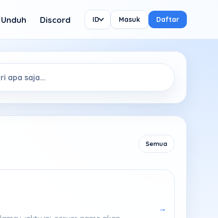
Unduh
Discord
ID
Masuk
Daftar
Semua
→