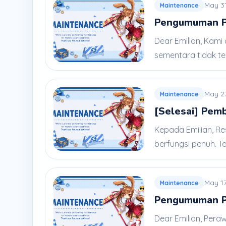
May 3
Maintenance
Pengumuman Pe
Dear Emilian, Kami
sementara tidak ter
May 2
Maintenance
[Selesai] Pem
Kepada Emilian, Re
berfungsi penuh. Te
May 17
Maintenance
Pengumuman Pe
Dear Emilian, Pera