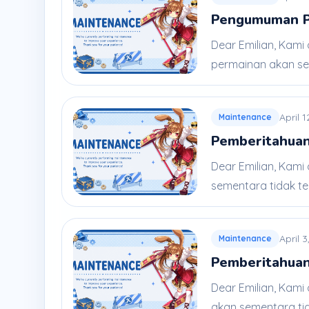
Pengumuman Pe
Dear Emilian, Kami
permainan akan sem
April 
Maintenance
Pemberitahuan
Dear Emilian, Kami
sementara tidak ters
April 
Maintenance
Pemberitahuan
Dear Emilian, Kami
akan sementara tida