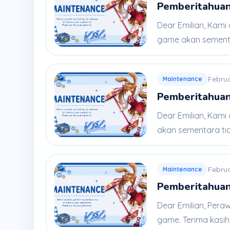
Pemberitahuan
Dear Emilian, Kami
game akan sementar
Februa
Maintenance
Pemberitahuan
Dear Emilian, Kami
akan sementara tida
Februa
Maintenance
Pemberitahuan
Dear Emilian, Pera
game. Terima kasih 