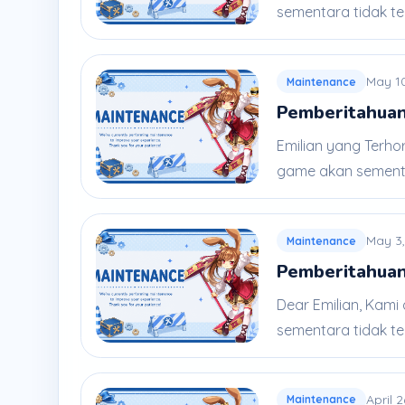
sementara tidak ters
May 1
Maintenance
Pemberitahuan
Emilian yang Terho
game akan sementar
May 3
Maintenance
Pemberitahuan
Dear Emilian, Kami
sementara tidak ter
April 
Maintenance