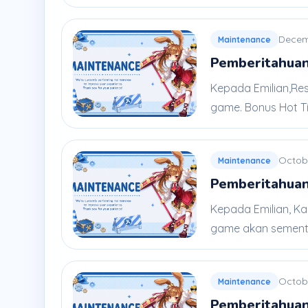
Decem
Maintenance
Pemberitahuan
Kepada Emilian,Res
game. Bonus Hot Ti
Octob
Maintenance
Pemberitahuan
Kepada Emilian, Ka
game akan sementar
Octobe
Maintenance
Pemberitahuan