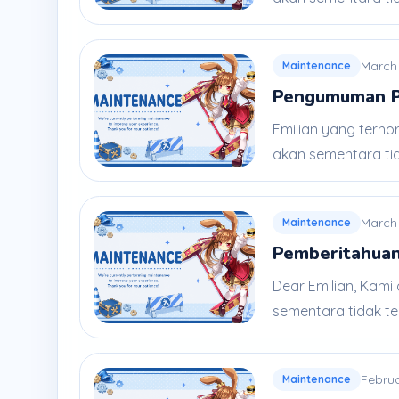
March 
Maintenance
Pengumuman Pe
Emilian yang terho
akan sementara tida
March
Maintenance
Pemberitahuan
Dear Emilian, Kami
sementara tidak ters
Februa
Maintenance