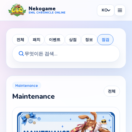
Nekogame
KO
Nekogame Emil Chronicle Online
EMIL CHRONICLE ONLINE
전체
패치
이벤트
상점
정보
점검
News
All News
Patch
Maintenance
전체
Maintenance
Events
Shop
Information
Maintenance