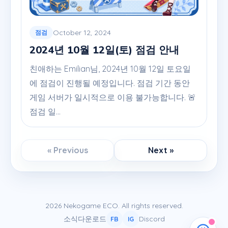
October 12, 2024
점검
2024년 10월 12일(토) 점검 안내
친애하는 Emilian님, 2024년 10월 12일 토요일
에 점검이 진행될 예정입니다. 점검 기간 동안
게임 서버가 일시적으로 이용 불가능합니다. 🚨
점검 일...
« Previous
Next »
2026 Nekogame ECO. All rights reserved.
소식
다운로드
Discord
FB
IG