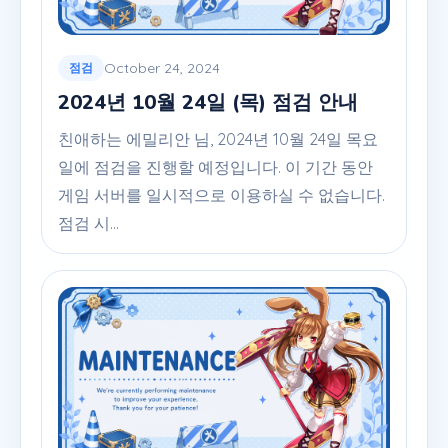
October 24, 2024
점검
2024년 10월 24일 (목) 점검 안내
친애하는 에밀리안 님, 2024년 10월 24일 목요
일에 점검을 진행할 예정입니다. 이 기간 동안
게임 서버를 일시적으로 이용하실 수 없습니다.
점검 시...