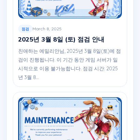
March 8, 2025
점검
2025년 3월 8일 (토) 점검 안내
친애하는 에밀리안님, 2025년 3월 8일(토)에 점
검이 진행됩니다. 이 기간 동안 게임 서버가 일
시적으로 이용 불가능합니다. 점검 시간: 2025
년 3월 8...