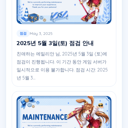
May 3, 2025
점검
2025년 5월 3일(토) 점검 안내
친애하는 에밀리안 님, 2025년 5월 3일 (토)에
점검이 진행됩니다. 이 기간 동안 게임 서버가
일시적으로 이용 불가합니다. 점검 시간: 2025
년 5월 3...