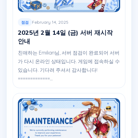
February 14, 2025
점검
2025년 2월 14일 (금) 서버 재시작
안내
친애하는 Emilian님, 서버 점검이 완료되어 서버
가 다시 온라인 상태입니다. 게임에 접속하실 수
있습니다. 기다려 주셔서 감사합니다!
=============...