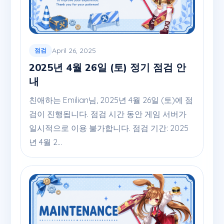
April 26, 2025
점검
2025년 4월 26일 (토) 정기 점검 안
내
친애하는 Emilian님, 2025년 4월 26일 (토)에 점
검이 진행됩니다. 점검 시간 동안 게임 서버가
일시적으로 이용 불가합니다. 점검 기간: 2025
년 4월 2...