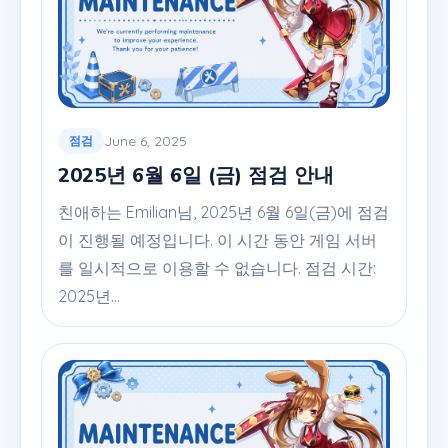
June 6, 2025
점검
2025년 6월 6일 (금) 점검 안내
친애하는 Emilian님, 2025년 6월 6일(금)에 점검
이 진행될 예정입니다. 이 시간 동안 게임 서버
를 일시적으로 이용할 수 없습니다. 점검 시간:
2025년...