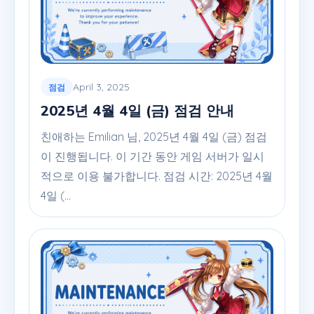
April 3, 2025
점검
2025년 4월 4일 (금) 점검 안내
친애하는 Emilian 님, 2025년 4월 4일 (금) 점검
이 진행됩니다. 이 기간 동안 게임 서버가 일시
적으로 이용 불가합니다. 점검 시간: 2025년 4월
4일 (...