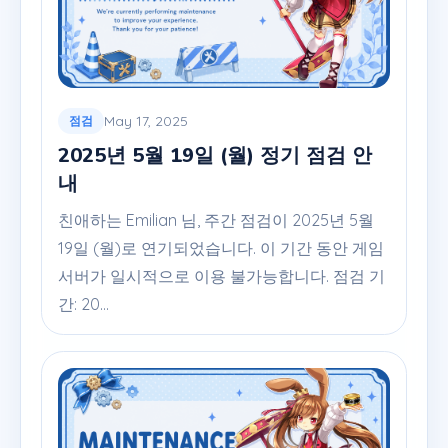
May 17, 2025
점검
2025년 5월 19일 (월) 정기 점검 안
내
친애하는 Emilian 님, 주간 점검이 2025년 5월
19일 (월)로 연기되었습니다. 이 기간 동안 게임
서버가 일시적으로 이용 불가능합니다. 점검 기
간: 20...