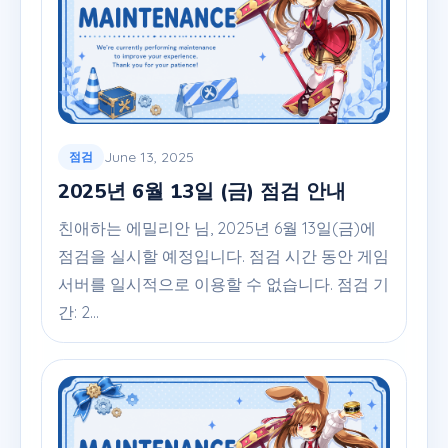
June 13, 2025
점검
2025년 6월 13일 (금) 점검 안내
친애하는 에밀리안 님, 2025년 6월 13일(금)에
점검을 실시할 예정입니다. 점검 시간 동안 게임
서버를 일시적으로 이용할 수 없습니다. 점검 기
간: 2...