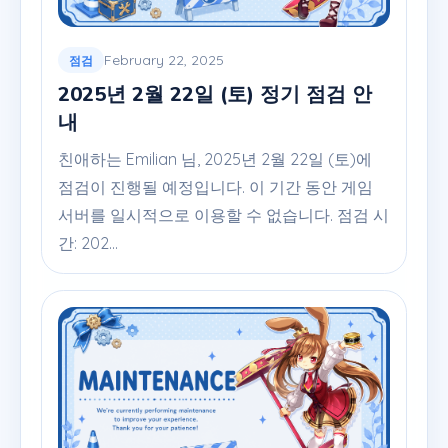
February 22, 2025
점검
2025년 2월 22일 (토) 정기 점검 안
내
친애하는 Emilian 님, 2025년 2월 22일 (토)에
점검이 진행될 예정입니다. 이 기간 동안 게임
서버를 일시적으로 이용할 수 없습니다. 점검 시
간: 202...